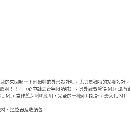
V
是快速的來回顧一下他獨特的外形設計吧，尤其是獨特的站腳設計，
！！（心中謎之音無限吶喊）。另外羅賓覺得 M1+ 還有很棒的一點
M1+ 當作藍芽喇叭使用，完全的一機兩用設計，最大化 M1+
線材、遙控器及收納包