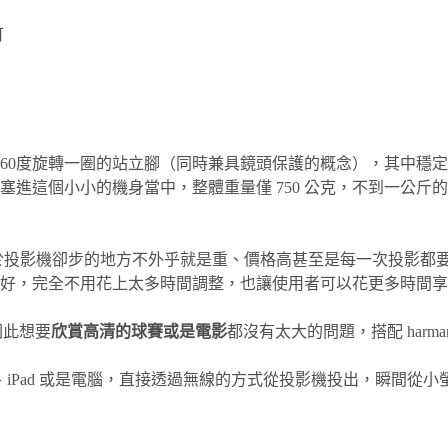
可
個可以 360度旋轉一圈的站立腳（同時兼具鏡頭保護的概念），其
進這個小小的機身當中，整體重量僅 750 公克，不到一公斤
人對於投影機卻步的地方不外乎就是重、價格高甚至是每一次投影都要花上
正好，完全不用花上太多時間調整，也讓使用者可以花更多時間
V，因此想要
欣賞高清的球賽或是電影
都沒有太大的問題，搭配 harma
、iPad 或是電腦，直接透過無線的方式從投影機投出，瞬間從小