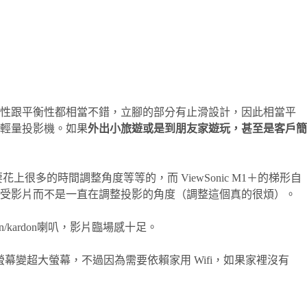
中穩定性跟平衡性都相當不錯，立腳的部分有止滑設計，因此相當平
的輕量投影機。如果
外出小旅遊或是到朋友家遊玩，甚至是客戶簡
很多的時間調整角度等等的，而 ViewSonic M1＋的梯形自
享受影片而不是一直在調整投影的角度（調整這個真的很煩）。
n/kardon喇叭，影片臨場感十足。
螢幕變超大螢幕，不過因為需要依賴家用 Wifi，如果家裡沒有