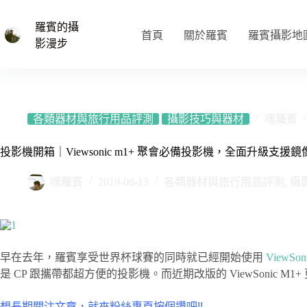
跳
至
羅賓的攝
首頁
關於羅賓
羅賓攝影地
主
影漫步
要
內
容
各類器材與旅行用品評測
攝影技巧與器材
嘿羅賓
投影機開箱｜Viewsonic m1+ 聚會必備投影機，全面升級支援鏡
嘿羅賓
2019-08-13
各類器材與旅行用品評測
,
攝
早在去年，羅賓享受世界杯球賽的同時就已經開始使用
ViewSon
是 CP 跟攜帶都超方便的投影機。而近期改版的 ViewSoni
想長期關注文章，就來粉絲專頁按個讚吧!!