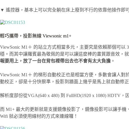
▼ 遙控器，基本上可以完全躺在床上廢到不行的依靠他操作即
輕巧攜帶，投影無線 Viewsonic m1+
ViewSonic M1＋ 的站立方式相當多元，主要究是依賴那
穩。而其中讓羅賓最為敬佩的是可以讓這麼棒的畫質跟音效，就塞
報要用上，放了一台在背包裡帶出去也不會有太大負擔
。
ViewSonic M1＋ 的梯形自動校正也是相當方便，多數會讓
動校正，卻是十分快狠準，投影到牆面上幾乎是馬上就自動修
解析度部份從VGA(640 x 480) 到 FullHD(1920 x 1080) HDT
而 M1+ 最大的更新就是支援鏡像投影了，鏡像投影可以讓手機
Wifi 就必須使用線材的方式來連線囉！