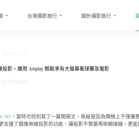
圖
台灣攝影旅行
國外攝影旅行
2019-08-13
像投影，運用 Airplay 輕鬆享有大螢幕看球賽及電影
影技巧與器材
ic M1
，當時也特別寫了一篇開箱文，無疑是因為價格上不僅優
c M1+ 更支援了鏡像無線投影的功能，讓投影不需要再依賴接線，更