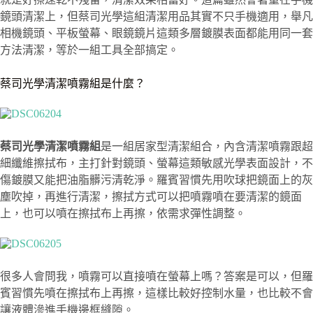
鏡頭清潔上，但蔡司光學這組清潔用品其實不只手機適用，舉凡
相機鏡頭、平板螢幕、眼鏡鏡片這類多層鍍膜表面都能用同一套
方法清潔，等於一組工具全部搞定。
蔡司光學清潔噴霧組是什麼？
蔡司光學清潔噴霧組
是一組居家型清潔組合，內含清潔噴霧跟超
細纖維擦拭布，主打針對鏡頭、螢幕這類敏感光學表面設計，不
傷鍍膜又能把油脂髒污清乾淨。羅賓習慣先用吹球把鏡面上的灰
塵吹掉，再進行清潔，擦拭方式可以把噴霧噴在要清潔的鏡面
上，也可以噴在擦拭布上再擦，依需求彈性調整。
很多人會問我，噴霧可以直接噴在螢幕上嗎？答案是可以，但羅
賓習慣先噴在擦拭布上再擦，這樣比較好控制水量，也比較不會
讓液體滲進手機邊框縫隙。