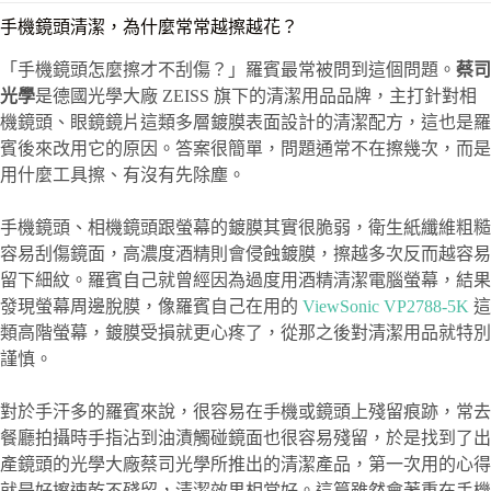
手機鏡頭清潔，為什麼常常越擦越花？
「手機鏡頭怎麼擦才不刮傷？」羅賓最常被問到這個問題。
蔡司
光學
是德國光學大廠 ZEISS 旗下的清潔用品品牌，主打針對相
機鏡頭、眼鏡鏡片這類多層鍍膜表面設計的清潔配方，這也是羅
賓後來改用它的原因。答案很簡單，問題通常不在擦幾次，而是
用什麼工具擦、有沒有先除塵。
手機鏡頭、相機鏡頭跟螢幕的鍍膜其實很脆弱，衛生紙纖維粗糙
容易刮傷鏡面，高濃度酒精則會侵蝕鍍膜，擦越多次反而越容易
留下細紋。羅賓自己就曾經因為過度用酒精清潔電腦螢幕，結果
發現螢幕周邊脫膜，像羅賓自己在用的
ViewSonic VP2788-5K
這
類高階螢幕，鍍膜受損就更心疼了，從那之後對清潔用品就特別
謹慎。
對於手汗多的羅賓來說，很容易在手機或鏡頭上殘留痕跡，常去
餐廳拍攝時手指沾到油漬觸碰鏡面也很容易殘留，於是找到了出
產鏡頭的光學大廠蔡司光學所推出的清潔產品，第一次用的心得
就是好擦速乾不殘留，清潔效果相當好。這篇雖然會著重在手機