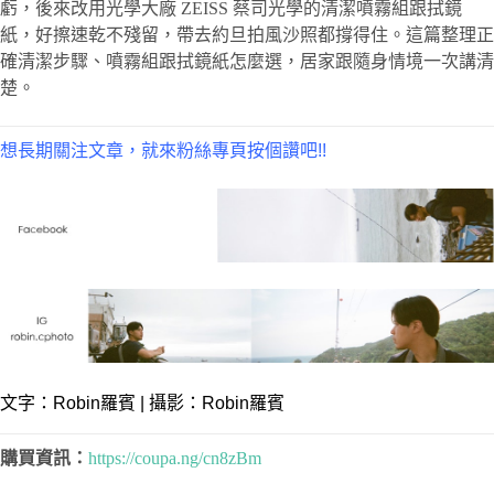
虧，後來改用光學大廠 ZEISS 蔡司光學的清潔噴霧組跟拭鏡
紙，好擦速乾不殘留，帶去約旦拍風沙照都撐得住。這篇整理正
確清潔步驟、噴霧組跟拭鏡紙怎麼選，居家跟隨身情境一次講清
楚。
想長期關注文章，就來粉絲專頁按個讚吧!!
文字：
Robin羅賓
| 攝影：Robin羅賓
購買資訊：
https://coupa.ng/cn8zBm