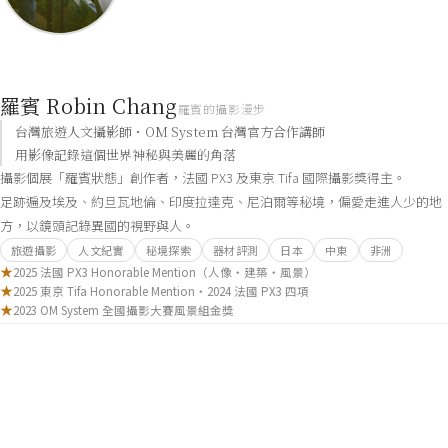
羅賓 Robin Chang
羅賓的攝影漫步
台灣旅遊人文攝影師・OM System 台灣官方合作講師
用影像記錄這個世界神秘與美麗的角落
攝影個展「羅賓狀態」創作者，法國 PX3 及東京 Tifa 國際攝影獎得主。
足跡遍及埃及、約旦瓦地倫、印度拉達克、尼泊爾等秘境，偏愛走進人少的地
方，以鏡頭記錄異國的視野與人。
旅遊攝影
人文紀實
秘境探索
器材評測
日本
中東
非洲
★
2025 法國 PX3 Honorable Mention（人像・建築・風景）
★
2025 東京 Tifa Honorable Mention・2024 法國 PX3 四項
★
2023 OM System 全國攝影大賽風景組金獎