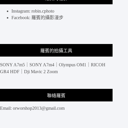
Instagram: robin.cphoto
Facebook: 羅賓的攝影漫步
羅賓的拍攝工具
SONY A7m5｜SONY A7m4｜Olympus OM1｜RICOH
GR4 HDF｜Dji Mavic 2 Zoom
聯絡羅賓
Email:
orworshop2013@gmail.com