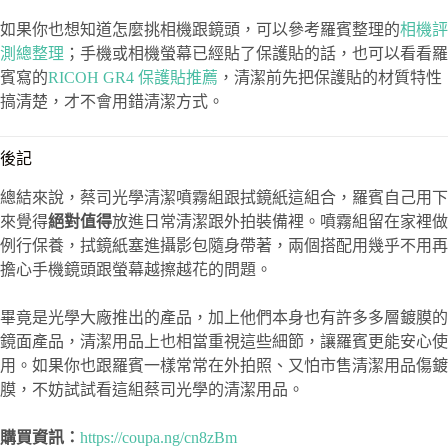
如果你也想知道怎麼挑相機跟鏡頭，可以參考羅賓整理的
相機評
測總整理
；手機或相機螢幕已經貼了保護貼的話，也可以看看羅
賓寫的
RICOH GR4 保護貼推薦
，清潔前先把保護貼的材質特性
搞清楚，才不會用錯清潔方式。
後記
總結來說，蔡司光學清潔噴霧組跟拭鏡紙這組合，羅賓自己用下
來覺得
絕對值得
放進日常清潔跟外拍裝備裡。噴霧組留在家裡做
例行保養，拭鏡紙塞進攝影包隨身帶著，兩個搭配用幾乎不用再
擔心手機鏡頭跟螢幕越擦越花的問題。
畢竟是光學大廠推出的產品，加上他們本身也有許多多層鍍膜的
鏡面產品，清潔用品上也相當重視這些細節，讓羅賓更能安心使
用。如果你也跟羅賓一樣常常在外拍照、又怕市售清潔用品傷鍍
膜，不妨試試看這組蔡司光學的清潔用品。
購買資訊：
https://coupa.ng/cn8zBm