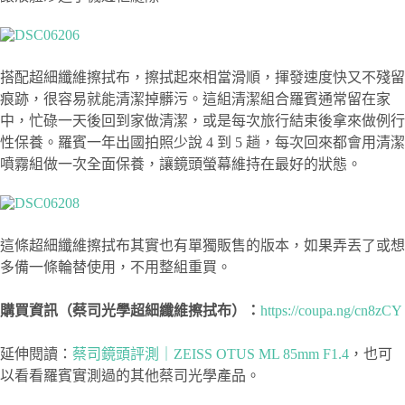
搭配超細纖維擦拭布，擦拭起來相當滑順，揮發速度快又不殘留
痕跡，很容易就能清潔掉髒污。這組清潔組合羅賓通常留在家
中，忙碌一天後回到家做清潔，或是每次旅行結束後拿來做例行
性保養。羅賓一年出國拍照少說 4 到 5 趟，每次回來都會用清潔
噴霧組做一次全面保養，讓鏡頭螢幕維持在最好的狀態。
這條超細纖維擦拭布其實也有單獨販售的版本，如果弄丟了或想
多備一條輪替使用，不用整組重買。
購買資訊（蔡司光學超細纖維擦拭布）：
https://coupa.ng/cn8zCY
延伸閱讀：
蔡司鏡頭評測｜ZEISS OTUS ML 85mm F1.4
，也可
以看看羅賓實測過的其他蔡司光學產品。