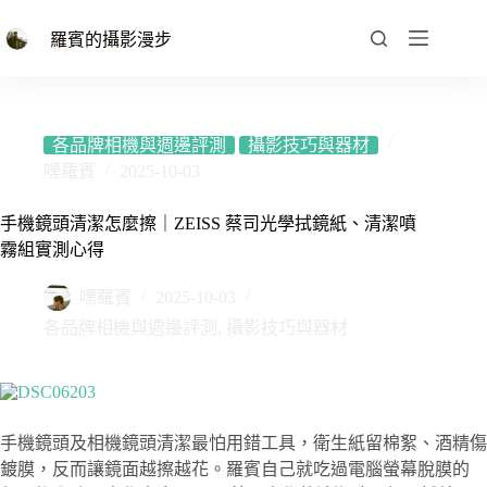
跳
至
羅賓的攝影漫步
主
要
內
容
各品牌相機與週邊評測
攝影技巧與器材
嘿羅賓
2025-10-03
手機鏡頭清潔怎麼擦｜ZEISS 蔡司光學拭鏡紙、清潔噴
霧組實測心得
嘿羅賓
2025-10-03
各品牌相機與週邊評測
,
攝影技巧與器材
手機鏡頭及相機鏡頭清潔最怕用錯工具，衛生紙留棉絮、酒精傷
鍍膜，反而讓鏡面越擦越花。羅賓自己就吃過電腦螢幕脫膜的