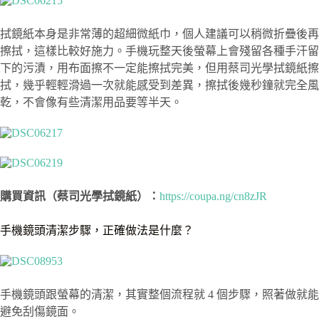
拭鏡紙本身是非常薄的超細微紙巾，個人建議可以稍微折疊後再
擦拭，這樣比較好施力。手機玩整天後螢幕上會殘留各種手汗留
下的污漬，用布面擦不一定能擦拭完美，但用蔡司光學拭鏡紙擦
拭，幾乎輕輕滑過一次就能感受到差異，擦拭後幾秒鐘就完全風
乾，不會像有些清潔用品要等半天。
購買資訊（蔡司光學拭鏡紙）：
https://coupa.ng/cn8zJR
手機鏡頭清潔步驟，正確做法是什麼？
手機鏡頭跟螢幕的清潔，其實整個流程就 4 個步驟，照著做就能
避免刮傷鏡面。