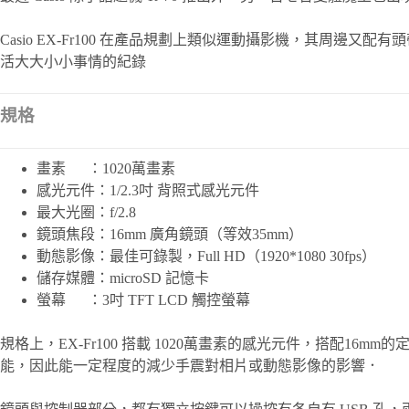
Casio EX-Fr100 在產品規劃上類似運動攝影機，其
活大大小小事情的紀錄
規格
畫素 ：1020萬畫素
感光元件：1/2.3吋 背照式感光元件
最大光圈：f/2.8
鏡頭焦段：16mm 廣角鏡頭（等效35mm）
動態影像：最佳可錄製，Full HD（1920*1080 30fps）
儲存媒體：microSD 記憶卡
螢幕 ：3吋 TFT LCD 觸控螢幕
規格上，EX-Fr100 搭載 1020萬畫素的感光元件，搭配1
能，因此能一定程度的減少手震對相片或動態影像的影響．