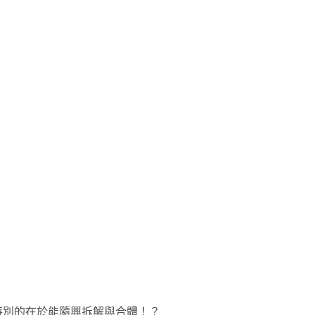
過他最特別的在於能隨興拆解與合體！？