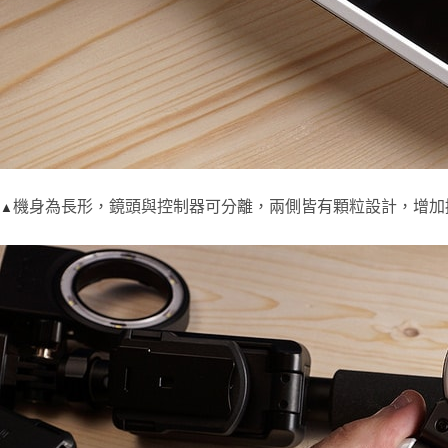
機身為長形，鏡頭與控制器可分離，兩側皆有顆粒設計，增
▲