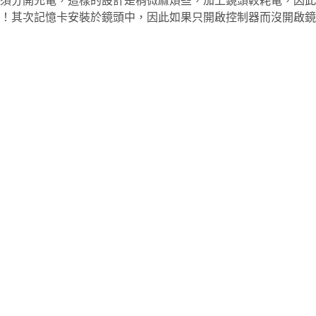
，必須分開充電，這樣的設計是稍微麻煩些，加上鏡頭較耗電，因此
！其次記憶卡安裝於鏡頭中，因此如果只開啟控制器而沒開啟鏡