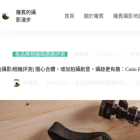
跳
至
羅賓的攝
首頁
關於羅賓
羅賓攝影地
主
影漫步
要
內
容
各品牌相機與週邊評測
嘿羅賓
2016-03-24
1 則
[攝影|相機評測] 隨心合體，增加拍攝創意，攝錄更有趣：Casio EX-
嘿羅賓
2016-03-24
各品牌相機與週邊評測
1 