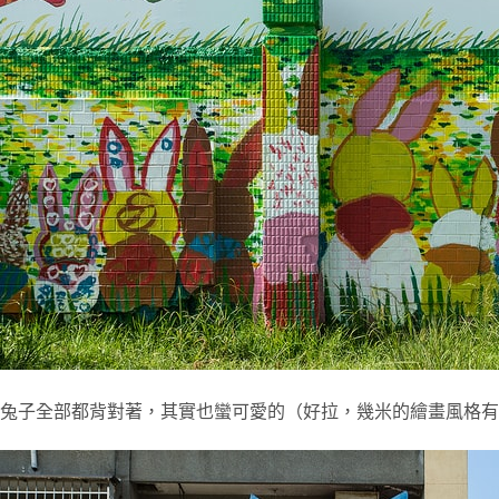
兔子全部都背對著，其實也蠻可愛的（好拉，幾米的繪畫風格有對我