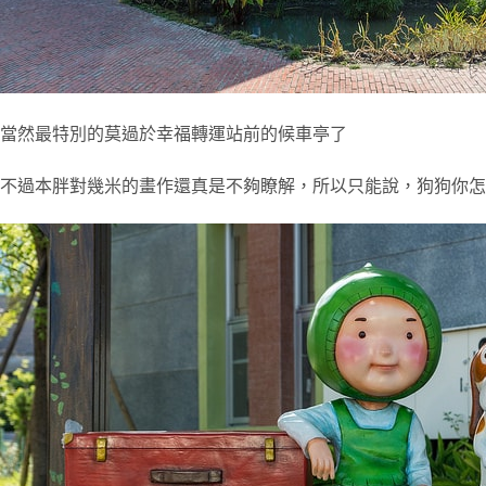
當然最特別的莫過於幸福轉運站前的候車亭了
不過本胖對幾米的畫作還真是不夠瞭解，所以只能說，狗狗你怎