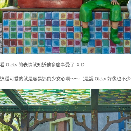
看 Oicky 的表情就知道他多麽享受了 ＸＤ
這種可愛的就是容易迷倒少女心啊～～（是說 Oicky 好像也不