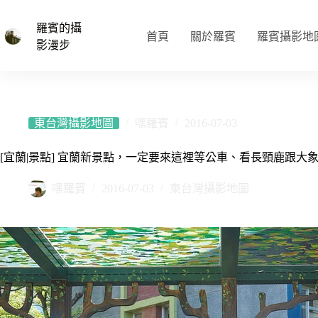
跳
至
羅賓的攝
首頁
關於羅賓
羅賓攝影地
主
影漫步
要
內
容
東台灣攝影地圖
嘿羅賓
2016-07-03
[宜蘭|景點] 宜蘭新景點，一定要來這裡等公車、看長頸鹿跟大象
嘿羅賓
2016-07-03
東台灣攝影地圖