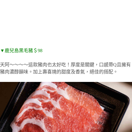
▼鹿兒島黑毛豬＄98
天阿～～～～這款豬肉也太好吃！厚度是關鍵，口感帶Q且擁有
豬肉濃醇韻味。加上壽喜燒的甜度及香氣，絕佳的搭配。