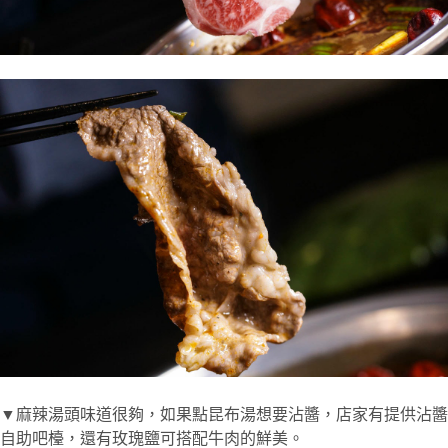
▼麻辣湯頭味道很夠，如果點昆布湯想要沾醬，店家有提供沾醬
自助吧檯，還有玫瑰鹽可搭配牛肉的鮮美。