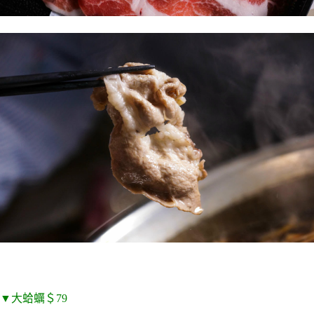
▼大蛤蠣＄79