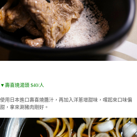
▼壽喜燒湯頭 $40/人
使用日本進口壽喜燒醬汁，再加入洋蔥增甜味，嚐起來口味偏
甜，拿來涮豬肉剛好。