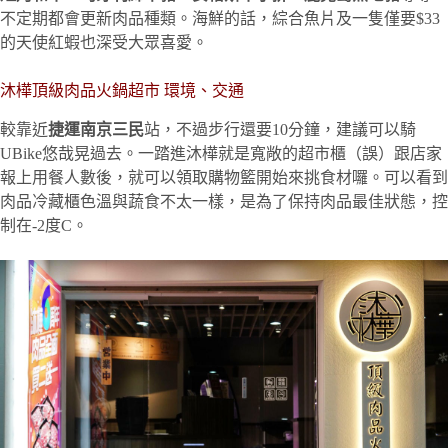
不定期都會更新肉品種類。海鮮的話，綜合魚片及一隻僅要$33
的天使紅蝦也深受大眾喜愛。
沐樺頂級肉品火鍋超市 環境、交通
較靠近
捷運南京三民
站，不過步行還要10分鐘，建議可以騎
UBike悠哉晃過去。一踏進沐樺就是寬敞的超市櫃（誤）跟店家
報上用餐人數後，就可以領取購物籃開始來挑食材囉。可以看到
肉品冷藏櫃色溫與蔬食不太一樣，是為了保持肉品最佳狀態，控
制在-2度C。