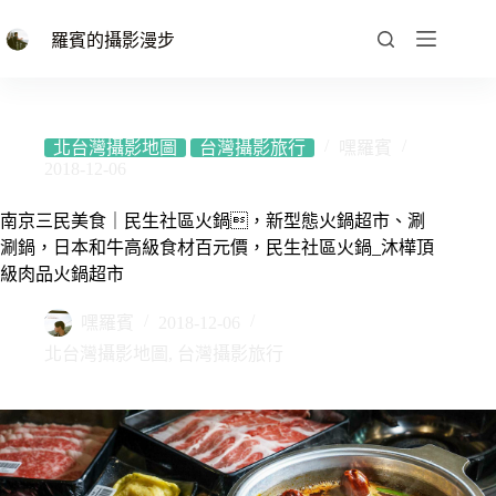
跳
至
羅賓的攝影漫步
主
要
內
容
北台灣攝影地圖
台灣攝影旅行
嘿羅賓
2018-12-06
南京三民美食｜民生社區火鍋，新型態火鍋超市、涮
涮鍋，日本和牛高級食材百元價，民生社區火鍋_沐樺頂
級肉品火鍋超市
嘿羅賓
2018-12-06
北台灣攝影地圖
,
台灣攝影旅行