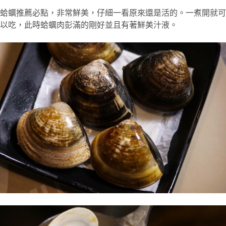
蛤蠣推薦必點，非常鮮美，仔細一看原來還是活的。一煮開就可
以吃，此時蛤蠣肉彭滿的剛好並且有著鮮美汁液。