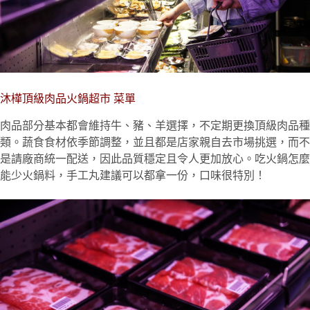
沐樺頂級肉品火鍋超市 菜單
肉品部分基本都會維持牛、豬、羊選擇，不定期更換頂級肉品種
類。蔬食食材依季節調整，並且都是店家親自去市場挑選，而不
是請廠商統一配送，因此品質穩定且令人更加放心。吃火鍋怎麼
能少火鍋料，手工丸建議可以都拿一份，口味很特別！