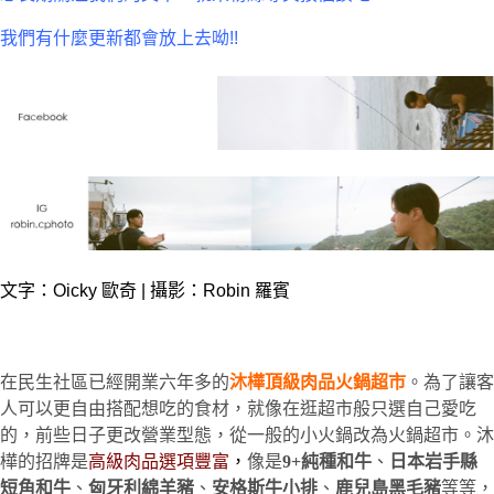
我們有什麼更新都會放上去呦!!
文字：Oicky 歐奇 | 攝影：Robin 羅賓
在民生社區已經開業六年多的
沐樺頂級肉品火鍋超市
。為了讓客
人可以更自由搭配想吃的食材，就像在逛超市般只選自己愛吃
的，前些日子更改營業型態，從一般的小火鍋改為火鍋超市。沐
樺的招牌是
高級肉品選項豐富
，
像是
9+純種和牛
、
日本岩手縣
短角和牛
、
匈牙利綿羊豬
、
安格斯牛小排
、
鹿兒島黑毛豬
等等，