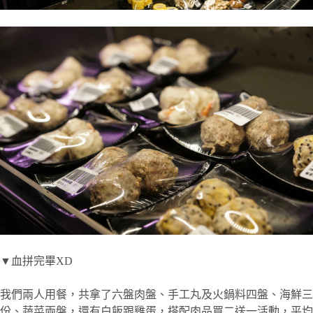
▼血拼完畢XD
我們兩人用餐，共拿了六盤肉盤、手工丸及火鍋料四盤、海鮮三
份、蔬菜兩盤，還有白飯跟雞蛋，搭配肉品買二送一活動，平均