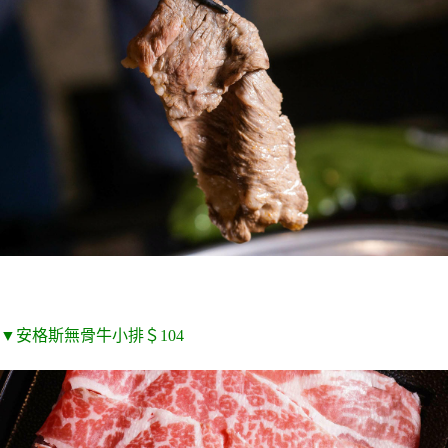
▼安格斯無骨牛小排＄104