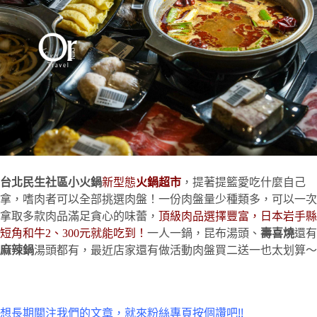
台北民生社區小火鍋
新型態
火鍋超市
，提著提籃愛吃什麼自己
拿，嗜肉者可以全部挑選肉盤！一份肉盤量少種類多，可以一次
拿取多款肉品滿足貪心的味蕾，
頂級肉品選擇豐富，日本岩手縣
短角和牛2、300元就能吃到！
一人一鍋，昆布湯頭、
壽喜燒
還有
麻辣鍋
湯頭都有，最近店家還有做活動肉盤買二送一也太划算～
想長期關注我們的文章，就來粉絲專頁按個讚吧!!