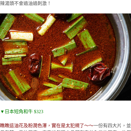
辣湯頭不會過油過刺激！
▼日本短角和牛 $323
瞧瞧這油花及粉潤色澤，實在是太犯規了～～
一份有四大片，並