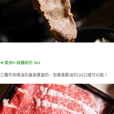
▼澳洲9+純種和牛 $84
三種牛肉裡油花最為豐富的，如果喜歡油花QQ口感可以點！