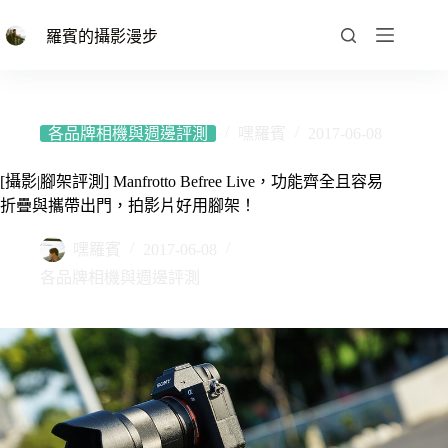
跳
至
羅賓的攝影漫步
主
要
內
容
各品牌相機與週邊評測
嘿羅賓
2017-06-08
[攝影|腳架評測] Manfrotto Befree Live，功能齊全且容易
折疊與攜帶出門，拍影片好用腳架！
嘿羅賓
2017-06-08
各品牌相機與週邊評測