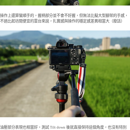
操作上還算蠻順手的，握柄部分並不會不好握，但無法比擬大型腳架的手感，
不過比起坊間便宜的雲台來說，扎實感與操作的穩定感差異相當大（廢話）
油壓部分表現也相當好，測試 Tilt down 後就直接保持這個角度，也沒有特別