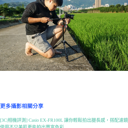
更多攝影相關分享
[3C|相機評測] Casio EX-FR100L 讓你輕鬆拍出腿長感，搭配濾鏡
使用不只美肌更能拍出豐富色彩