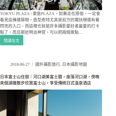
通，
LANDABOUT
TOKYO
TOKYU PLAZA / 東急PLAZA，如果走在原宿，一定會
看見這棟建築物，造型奇特尤其是前方的電扶梯還有著
閃亮的入口，而這裡也就是許多攝影愛好者最愛的打卡
點了，而且鄰近明治神宮，可以把兩個景點…
閱讀全文
東
京
攝
影
景
2018-06-27
國外攝影旅行
,
日本攝影地圖
點
｜
日本富士山住宿｜河口湖美富士園，座落河口湖，傍晚
原
來個湖邊散步欣賞富士山，享受傳統日式溫泉酒店
宿
TOKYU
PLAZA
/
東
急