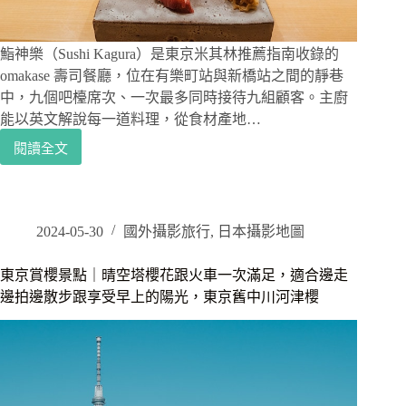
舖，
坐
吧
鮨神樂（Sushi Kagura）是東京米其林推薦指南收錄的
台
omakase 壽司餐廳，位在有樂町站與新橋站之間的靜巷
看
中，九個吧檯席次、一次最多同時接待九組顧客。主廚
師
能以英文解說每一道料理，從食材產地…
傅
炸
閱讀全文
東
才
京
是
omakase
正
推
確
薦
2024-05-30
國外攝影旅行
,
日本攝影地圖
打
｜
開
鮨
東京賞櫻景點｜晴空塔櫻花跟火車一次滿足，適合邊走
方
神
邊拍邊散步跟享受早上的陽光，東京舊中川河津櫻
式
樂
Sushi
Kagura
米
其
林