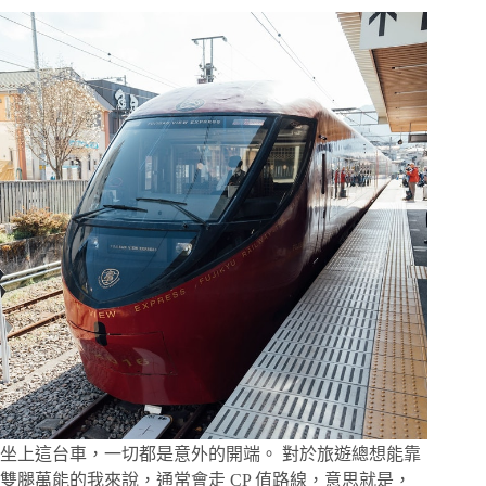
提
早
買
票，
從
涉
谷
俯
瞰
整
個
東
京，
眺
望
東
京
鐵
塔
與
坐上這台車，一切都是意外的開端。 對於旅遊總想能靠
晴
雙腿萬能的我來說，通常會走 CP 值路線，意思就是，