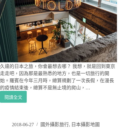
士
山
景
觀
特
急
FUJISAN
VIEW
EXPRESS，
一
路
久違的日本之旅，你會最想去哪？ 我想，就是回到東京
欣
走走吧，因為那是最熟悉的地方，也是一切旅行的開
賞
始。羅賓在今年三月時，總算規劃了一次長假，在漫長
富
的疫情結束後，總算不是無止境的爬山，…
士
鐵
閱讀全文
日
道
本
美
東
景
京
吧
住
2018-06-27
國外攝影旅行
,
日本攝影地圖
宿