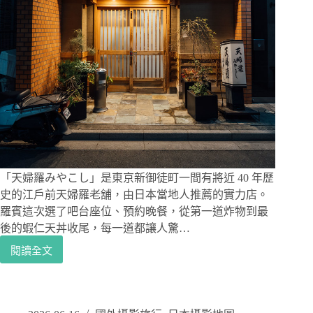
「天婦羅みやこし」是東京新御徒町一間有將近 40 年歷
史的江戶前天婦羅老舖，由日本當地人推薦的實力店。
羅賓這次選了吧台座位、預約晚餐，從第一道炸物到最
後的蝦仁天丼收尾，每一道都讓人驚…
閱讀全文
天
婦
羅
み