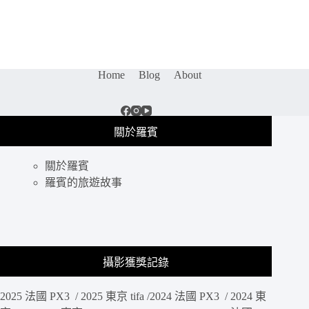
富
特
士
殊
山
的
住
建
宿
築
Home
Blog
About
｜
設
河
計，
口
大
湖
面
關於羅賓
美
反
富
光
關於羅賓
士
玻
園，
羅賓的旅遊故事
璃
座
地
落
標
河
打
口
卡
湖，
點
攝影獲獎記錄
傍
晚
2025 法國 PX3 / 2025 東京 tifa /2024 法國 PX3 / 2024 東
來