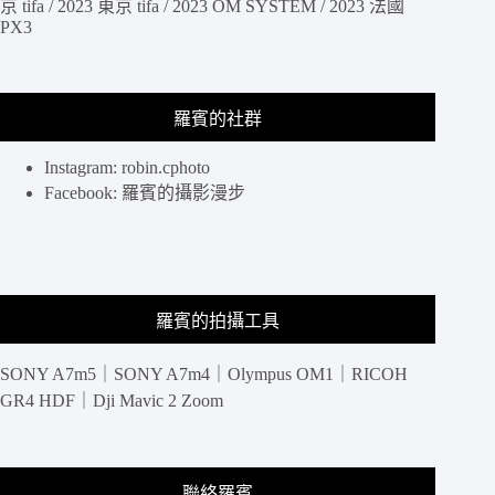
個
京 tifa / 2023 東京 tifa / 2023 OM SYSTEM / 2023 法國
PX3
湖
邊
散
步
羅賓的社群
欣
賞
Instagram: robin.cphoto
富
士
Facebook: 羅賓的攝影漫步
山，
享
受
傳
統
羅賓的拍攝工具
日
式
SONY A7m5｜SONY A7m4｜Olympus OM1｜RICOH
溫
泉
GR4 HDF｜Dji Mavic 2 Zoom
酒
店
聯絡羅賓