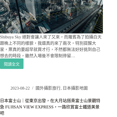
邊
拍
邊
散
步
跟
享
Shibuya Sky 絕對會讓人來了又來，而羅賓為了拍攝白天
受
跟晚上不同的樣貌，我還真的來了兩次，特別提醒大
早
家，票真的要超早就買才行，不然都無法好好挑到自己
上
想去的時段，雖然入場後不會限制停留…
的
陽
閱讀全文
東
光，
京
東
攝
京
影
舊
景
2023-08-22
國外攝影旅行
,
日本攝影地圖
中
點
川
｜
日本富士山｜從東京出發，在大月站搭乘富士山景觀特
河
一
急 FUJISAN VIEW EXPRESS，一路欣賞富士鐵道美景
津
定
櫻
吧
要