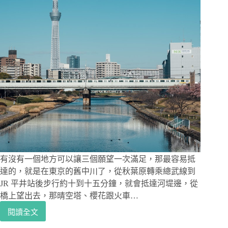
指
南
餐
廳，
英
文
溝
通
零
障
礙、
每
道
料
理
有沒有一個地方可以讓三個願望一次滿足，那最容易抵
都
達的，就是在東京的舊中川了，從秋葉原轉乘總武線到
讓
JR 平井站後步行約十到十五分鐘，就會抵達河堤邊，從
人
橋上望出去，那晴空塔、櫻花跟火車…
意
猶
閱讀全文
東
未
京