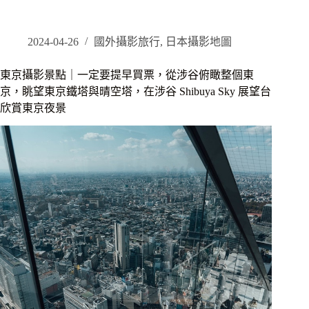
盡
賞
櫻
景
2024-04-26
國外攝影旅行
,
日本攝影地圖
點
｜
東京攝影景點｜一定要提早買票，從涉谷俯瞰整個東
晴
京，眺望東京鐵塔與晴空塔，在涉谷 Shibuya Sky 展望台
空
欣賞東京夜景
塔
櫻
花
跟
火
車
一
次
滿
足，
適
合
邊
走