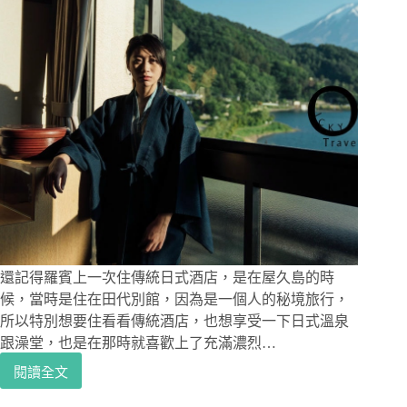
PLAZA，
東
京
必
來
攝
影
景
點，
除
了
逛
街
以
外
還記得羅賓上一次住傳統日式酒店，是在屋久島的時
也
候，當時是住在田代別館，因為是一個人的秘境旅行，
可
所以特別想要住看看傳統酒店，也想享受一下日式溫泉
以
跟澡堂，也是在那時就喜歡上了充滿濃烈…
欣
賞
閱讀全文
日
一
本
下