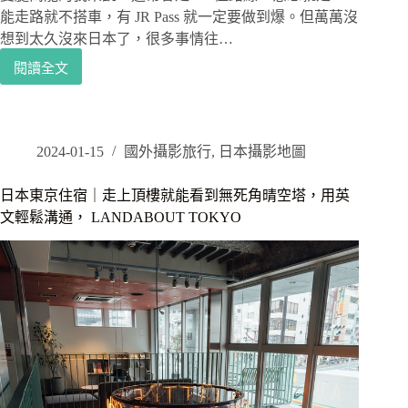
空
能走路就不搭車，有 JR Pass 就一定要做到爆。但萬萬沒
塔，
想到太久沒來日本了，很多事情往…
在
涉
閱讀全文
日
谷
本
Shibuya
富
Sky
士
展
山
2024-01-15
國外攝影旅行
,
日本攝影地圖
望
｜
台
從
欣
日本東京住宿｜走上頂樓就能看到無死角晴空塔，用英
東
賞
文輕鬆溝通， LANDABOUT TOKYO
京
東
出
京
發，
夜
在
景
大
月
站
搭
乘
富