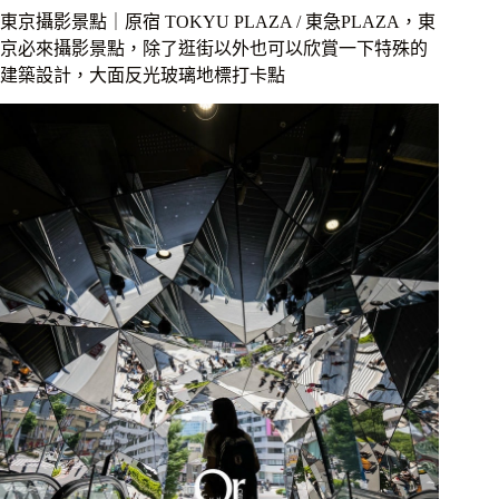
｜
東京攝影景點｜原宿 TOKYU PLAZA / 東急PLAZA，東
走
京必來攝影景點，除了逛街以外也可以欣賞一下特殊的
上
建築設計，大面反光玻璃地標打卡點
頂
樓
就
能
看
到
無
死
角
晴
空
塔，
用
英
文
輕
鬆
溝