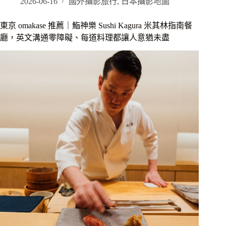
や
2026-06-16
國外攝影旅行
,
日本攝影地圖
こ
し
東京 omakase 推薦｜鮨神樂 Sushi Kagura 米其林指南餐
｜
廳，英文溝通零障礙、每道料理都讓人意猶未盡
日
本
人
才
知
道
的
新
御
徒
町
近
40
年
天
婦
羅
老