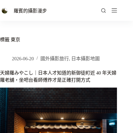
跳
至
羅賓的攝影漫步
主
要
內
容
標籤
東京
2026-06-20
國外攝影旅行
,
日本攝影地圖
天婦羅みやこし｜日本人才知道的新御徒町近 40 年天婦
羅老舖，坐吧台看師傅炸才是正確打開方式