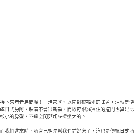
接下來看看房間囉！一進來就可以聞到褟褟米的味道，這就是傳
統日式房阿，裝潢不會很新穎，而歐奇跟羅賓住的這間也算是比
較小的房型，不過空間算起來還蠻大的。
而我們進來時，酒店已經先幫我們鋪好床了，這也是傳統日式酒