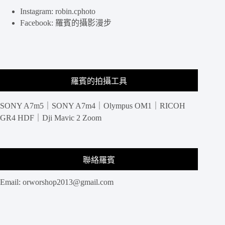
Instagram: robin.cphoto
Facebook: 羅賓的攝影漫步
羅賓的拍攝工具
SONY A7m5｜SONY A7m4｜Olympus OM1｜RICOH
GR4 HDF｜Dji Mavic 2 Zoom
聯絡羅賓
Email:
orworshop2013@gmail.com