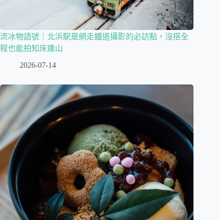
流冰物語號｜北浜駅是網走鐵道攝影的必訪點，沒搭全
程也能拍知床連山
2026-07-14