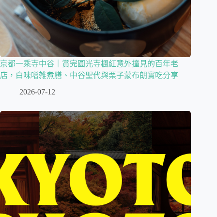
京都一乘寺中谷｜賞完圓光寺楓紅意外撞見的百年老
店，白味噌雑煮膳、中谷聖代與栗子蒙布朗實吃分享
2026-07-12