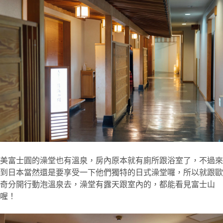
美富士圓的澡堂也有溫泉，房內原本就有廁所跟浴室了，不過來
到日本當然還是要享受一下他們獨特的日式澡堂囉，所以就跟歐
奇分開行動泡溫泉去，澡堂有露天跟室內的，都能看見富士山
喔！