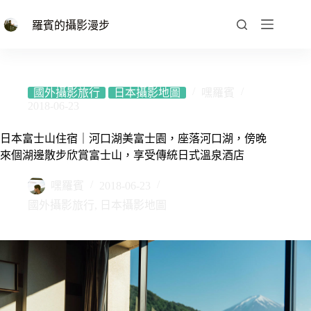
跳
至
羅賓的攝影漫步
主
要
內
容
國外攝影旅行
日本攝影地圖
嘿羅賓
2018-06-23
日本富士山住宿｜河口湖美富士園，座落河口湖，傍晚
來個湖邊散步欣賞富士山，享受傳統日式溫泉酒店
嘿羅賓
2018-06-23
國外攝影旅行
,
日本攝影地圖