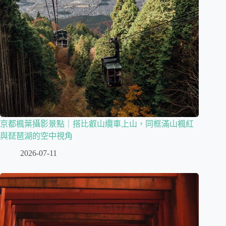
京都楓葉攝影景點｜搭比叡山纜車上山，同框滿山楓紅
與琵琶湖的空中視角
2026-07-11