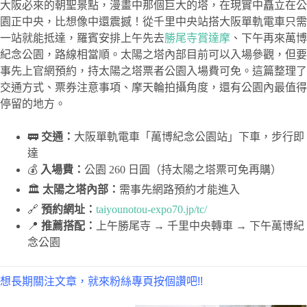
大阪必來的朝聖景點，漫畫中那個巨大的塔，在現實中矗立在公
園正中央，比想像中還震撼！從千里中央站搭大阪單軌電車只需
一站就能抵達，羅賓安排上午先去
勝尾寺賞達摩
、下午再來萬博
紀念公園，路線相當順。太陽之塔內部目前可以入場參觀，但要
事先上官網預約，持太陽之塔票者公園入場費可免。這篇整理了
交通方式、票券注意事項、摩天輪拍攝角度，還有公園內最值得
停留的地方。
🚃
交通：
大阪單軌電車「萬博紀念公園站」下車，步行即
達
💰
入場費：
公園 260 日圓（持太陽之塔票可免再購）
🏛️
太陽之塔內部：
需事先網路預約才能進入
🔗
預約網址：
taiyounotou-expo70.jp/tc/
📍
推薦搭配：
上午勝尾寺 → 千里中央轉車 → 下午萬博紀
念公園
想長期關注文章，就來粉絲專頁按個讚吧!!