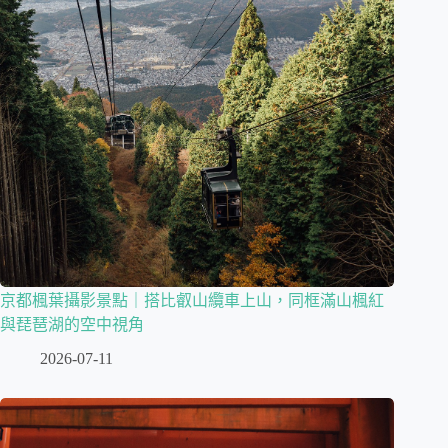
京都楓葉攝影景點｜搭比叡山纜車上山，同框滿山楓紅
與琵琶湖的空中視角
2026-07-11