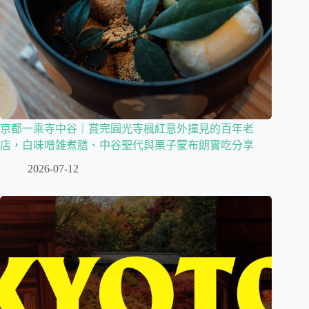
京都一乘寺中谷｜賞完圓光寺楓紅意外撞見的百年老
店，白味噌雑煮膳、中谷聖代與栗子蒙布朗實吃分享
2026-07-12