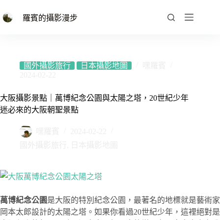
跳
至
羅賓的攝影漫步
主
要
內
容
國外攝影旅行
日本攝影地圖
嘿羅賓
2024-02-22
大阪攝影景點｜萬博紀念公園與太陽之塔，20世紀少年
迷必來的大阪朝聖景點
嘿羅賓
2024-02-22
國外攝影旅行
,
日本攝影地圖
萬博紀念公園
是大阪的特別紀念公園，最著名的地標就是藝術家
岡本太郎設計的太陽之塔。如果你看過20世紀少年，這裡絕對是