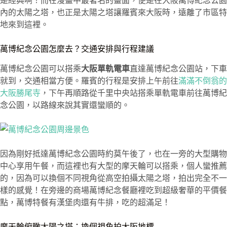
是經典啊！而在漫畫中最著名的畫面，便是在大阪萬博紀念公園
內的太陽之塔，也正是太陽之塔讓羅賓來大阪時，遠離了市區特
地來到這裡。
萬博紀念公園怎麼去？交通安排與行程建議
萬博紀念公園可以搭乘
大阪單軌電車
直達萬博紀念公園站，下車
就到，交通相當方便。羅賓的行程是安排上午前往
滿滿不倒翁的
大阪勝尾寺
，下午再順路從千里中央站搭乘單軌電車前往萬博紀
念公園，以路線來說其實還蠻順的。
因為剛好抵達萬博紀念公園時約莫午後了，也在一旁的大型購物
中心享用午餐，而這裡也有大型的摩天輪可以搭乘，個人蠻推薦
的，因為可以換個不同視角從高空拍攝太陽之塔，拍出完全不一
樣的感覺！在旁邊的商場萬博紀念餐廳裡吃到超級奢華的平價餐
點，萬博特餐有漢堡肉還有牛排，吃的超滿足！
摩天輪俯瞰太陽之塔：換個視角拍大阪地標