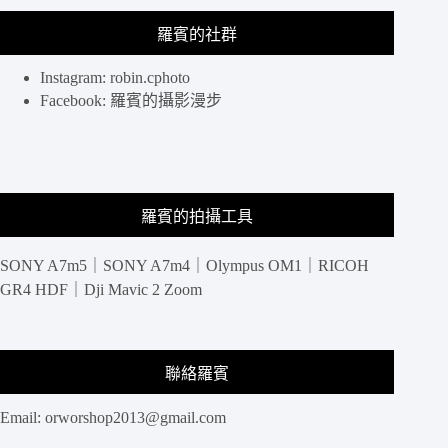
羅賓的社群
Instagram: robin.cphoto
Facebook: 羅賓的攝影漫步
羅賓的拍攝工具
SONY A7m5｜SONY A7m4｜Olympus OM1｜RICOH
GR4 HDF｜Dji Mavic 2 Zoom
聯絡羅賓
Email:
orworshop2013@gmail.com