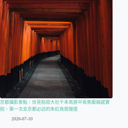
京都攝影景點｜伏見稻荷大社千本鳥居中長焦壓縮感實
拍，第一次去京都必訪的朱紅鳥居隧道
2026-07-10