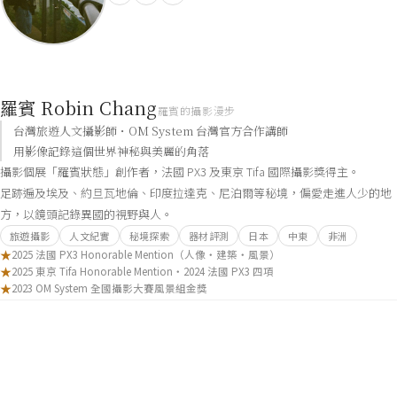
羅賓 Robin Chang
羅賓的攝影漫步
台灣旅遊人文攝影師・OM System 台灣官方合作講師
用影像記錄這個世界神秘與美麗的角落
攝影個展「羅賓狀態」創作者，法國 PX3 及東京 Tifa 國際攝影獎得主。
足跡遍及埃及、約旦瓦地倫、印度拉達克、尼泊爾等秘境，偏愛走進人少的地
方，以鏡頭記錄異國的視野與人。
旅遊攝影
人文紀實
秘境探索
器材評測
日本
中東
非洲
★
2025 法國 PX3 Honorable Mention（人像・建築・風景）
★
2025 東京 Tifa Honorable Mention・2024 法國 PX3 四項
★
2023 OM System 全國攝影大賽風景組金獎