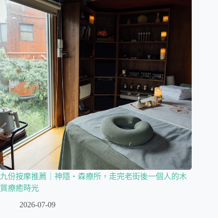
九份按摩推薦｜神隱・森療所，走完老街後一個人的木
質療癒時光
2026-07-09