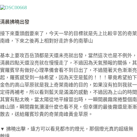
清晨拂曉出發
接下來重頭戲要來了，今天一早的目標就是先上比較辛苦的奇萊
南峰，下來之後再上相對好走許多的南華山
基本上要攻百岳頂都是天還未亮就出發，當然這次也是不例外，
清晨四點天還沒亮就在慢慢走了，不過因為天氣預報的關係，其
實羅賓早有做好心理準備會看不到日出了，不過隨著天色漸漸亮
起，羅賓感受到一絲希望，因為天空是藍的！！！畢竟希望拍下
金色的高山草原就是我上奇萊南峰的目的，如果沒有拍到我就一
定得再補考，所以看到藍天是滿滿的感動，不過因為上山的時間
其實有點太晚，當太陽從地平線冒出時，一瞬間晨霧席捲整個南
峰山頭，瞬間霧氣瀰漫什麼也看不見，但幸運的最後霧還是漸漸
散去，送給羅賓珍貴的奇萊南峰黃金草原。
▼ 拂曉出擊，遠方可以看見都市的燈光，那個燈光真的超級無
敵遠