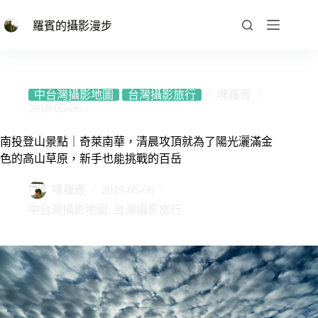
跳
至
羅賓的攝影漫步
主
要
內
容
中台灣攝影地圖
台灣攝影旅行
嘿羅賓
2019-05-06
南投登山景點｜奇萊南華，清晨攻頂就為了陽光灑滿金
色的高山草原，新手也能挑戰的百岳
嘿羅賓
2019-05-06
中台灣攝影地圖
,
台灣攝影旅行