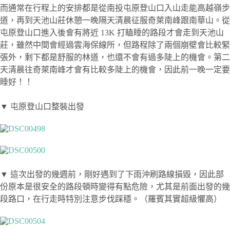
而通常在行程上的安排都是從南投屯原登山口入山走能高越嶺步
道，再到天池山莊休憩一晚隔天清晨征服奇萊南峰跟南華山。從
屯原登山口進入後會有將近 13K 打瞌睡的路段才會走到天池山
莊，雖然中間會經過雲海保線所，但路程除了兩個崩壁會比較緊
張外，剩下都是舒服的林道，也還不會有過多陡上的機會。第二
天清晨往奇萊南峰才會有比較多陡上的機會，因此前一晚一定要
睡好！！
▼ 屯原登山口整裝出發
▼ 這次出發的幾週前，剛好遇到了下雨沖刷路線損毀，因此部
份原本是很安全的路段頓時變得有點危險，尤其是前面出發的幾
段路口，在行走時特別注意步伐踩穩。（羅賓其實超級懼高）