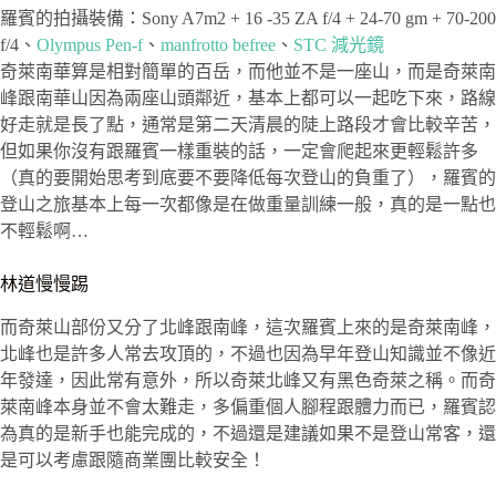
羅賓的拍攝裝備：Sony A7m2 + 16 -35 ZA f/4 + 24-70 gm + 70-200
f/4、
Olympus Pen-f
、
manfrotto befree
、
STC 減光鏡
奇萊南華算是相對簡單的百岳，而他並不是一座山，而是奇萊南
峰跟南華山因為兩座山頭鄰近，基本上都可以一起吃下來，路線
好走就是長了點，通常是第二天清晨的陡上路段才會比較辛苦，
但如果你沒有跟羅賓一樣重裝的話，一定會爬起來更輕鬆許多
（真的要開始思考到底要不要降低每次登山的負重了），羅賓的
登山之旅基本上每一次都像是在做重量訓練一般，真的是一點也
不輕鬆啊…
林道慢慢踢
而奇萊山部份又分了北峰跟南峰，這次羅賓上來的是奇萊南峰，
北峰也是許多人常去攻頂的，不過也因為早年登山知識並不像近
年發達，因此常有意外，所以奇萊北峰又有黑色奇萊之稱。而奇
萊南峰本身並不會太難走，多偏重個人腳程跟體力而已，羅賓認
為真的是新手也能完成的，不過還是建議如果不是登山常客，還
是可以考慮跟隨商業團比較安全！