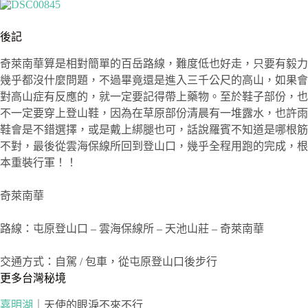
後記
奇萊南華算是相對簡單的百岳路線，難度低也好走，只要有毅力
幾乎都沒什麼問題，不過畢竟還是進入三千公尺的高山，如果會
對高山症有反應的，就一定要記得帶上藥物。至於鞋子部份，也
不一定要穿上登山鞋，因為在草原部份清晨有一堆露水，也許雨
鞋會是不錯選擇，或是戴上綁腿也可，話說羅賓不知道是哪根筋
不對，最後從雲海保線所回到登山口，幾乎全程用跑的完成，根
本重裝行軍！！
奇萊南華
路線：屯原登山口 – 雲海保線所 – 天池山莊 – 奇萊南華
交通方式：自駕 / 包車，從屯原登山口後步行
更多台灣秘境
嘉明湖
｜天使的眼淚不來不行