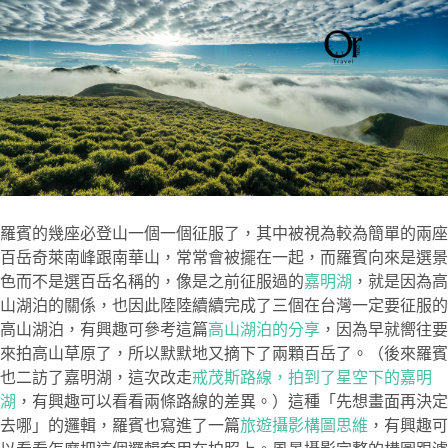
羅賓的幾座必登山一個一個征服了，其中被視為較為簡單的兩座
百岳奇萊南峰跟南華山，常常會被擺在一起，而羅賓向來是選景
色而不是選百岳名稱的，像是之前征服過的
嘉明湖
，就是因為高
山湖泊的關係，也因此陸陸續續完成了三個在台灣一定要征服的
高山湖泊，有興趣可參考這篇
高山湖泊的分享
，因為早就嚮往要
來拍高山草原了，所以默默地又摘下了兩顆百岳了。（後來羅賓
也二訪了嘉明湖，這次改走
戒茂斯路線，拍到了星空下的嘉明
湖
，有興趣可以看看兩條路線的差異。）這種「先想畫面再決定
去哪」的邏輯，羅賓也寫進了一篇
旅遊攝影構圖思維
，有興趣可